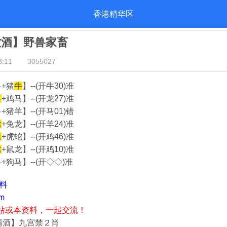
香港精华区
饮酒】野兽家畜
:11
3055027
兽+猪
牛
】--(开牛30)准
兽
+鸡马】--(开龙27)准
+猪羊】--(开马01)错
禽
+兔龙】--(开羊24)准
禽
+虎蛇】--(开鸡46)准
禽
+鼠龙】--(开鸡10)准
兽+狗马】--(开◇◇)准
资料
m
站或本资料，一起交流！
清酒】九宫禁２肖