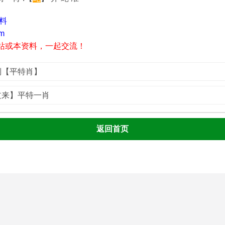
资料
m
站或本资料，一起交流！
不倒【平特肖】
码过来】平特一肖
返回首页