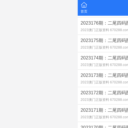
首页
2023176期：二尾四码
2023澳门正版资料 670288.co
2023175期：二尾四码
2023澳门正版资料 670288.co
2023174期：二尾四码
2023澳门正版资料 670288.co
2023173期：二尾四码
2023澳门正版资料 670288.co
2023172期：二尾四码
2023澳门正版资料 670288.co
2023171期：二尾四码
2023澳门正版资料 670288.co
2023170期：二尾四码