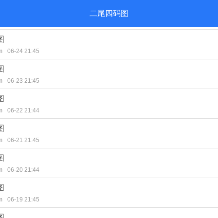
二尾四码图
图
m
06-24 21:45
图
m
06-23 21:45
图
m
06-22 21:44
图
m
06-21 21:45
图
m
06-20 21:44
图
m
06-19 21:45
图