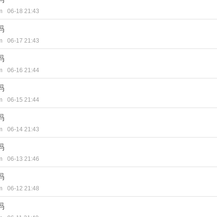
m
06-18 21:43
码
m
06-17 21:43
码
m
06-16 21:44
码
m
06-15 21:44
码
m
06-14 21:43
码
m
06-13 21:46
码
m
06-12 21:48
码