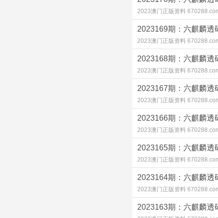
2023澳门正版资料 670288.co
2023169期：六麒麟透
2023澳门正版资料 670288.co
2023168期：六麒麟透
2023澳门正版资料 670288.co
2023167期：六麒麟透
2023澳门正版资料 670288.co
2023166期：六麒麟透
2023澳门正版资料 670288.co
2023165期：六麒麟透
2023澳门正版资料 670288.co
2023164期：六麒麟透
2023澳门正版资料 670288.co
2023163期：六麒麟透