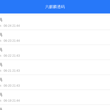
六麒麟透码
码
m
06-24 21:44
码
m
06-23 21:44
码
m
06-22 21:43
码
m
06-21 21:43
码
m
06-20 21:43
码
m
06-19 21:44
码