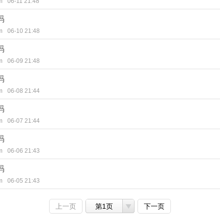
m
06-11 21:48
码
m
06-10 21:48
码
m
06-09 21:48
码
m
06-08 21:44
码
m
06-07 21:44
码
m
06-06 21:43
码
m
06-05 21:43
上一页
第1页
下一页