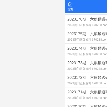
首页
2023176期：六麒麟透
2023澳门正版资料 670288.co
2023175期：六麒麟透
2023澳门正版资料 670288.co
2023174期：六麒麟透
2023澳门正版资料 670288.co
2023173期：六麒麟透
2023澳门正版资料 670288.co
2023172期：六麒麟透
2023澳门正版资料 670288.co
2023171期：六麒麟透
2023澳门正版资料 670288.co
2023170期：六麒麟透